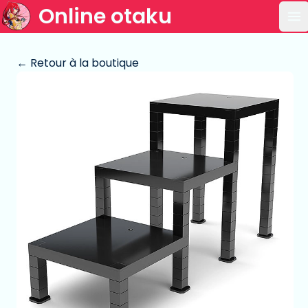
Online otaku
Ou
← Retour à la boutique