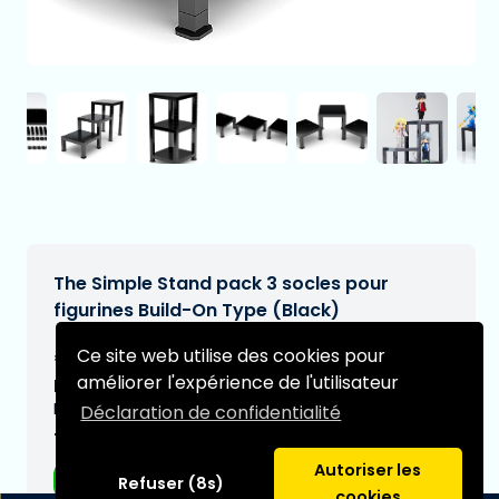
The Simple Stand pack 3 socles pour
figurines Build-On Type (Black)
€16,95
Ce site web utilise des cookies pour
[Sous réserve de modifications]
améliorer l'expérience de l'utilisateur
Date de livraison prévue:
N/A
Déclaration de confidentialité
Type:
Autoriser les
Figurines d'anime
Refuser (8s)
cookies