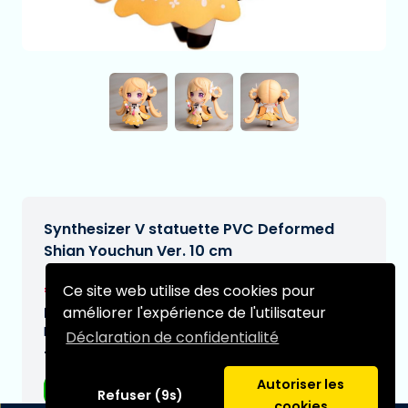
Synthesizer V statuette PVC Deformed
Shian Youchun Ver. 10 cm
€79,90
Ce site web utilise des cookies pour
[Sous réserve de modifications]
améliorer l'expérience de l'utilisateur
Date de livraison prévue:
N/A
Déclaration de confidentialité
Type:
Autoriser les
Figurines d'anime
Refuser (9s)
cookies