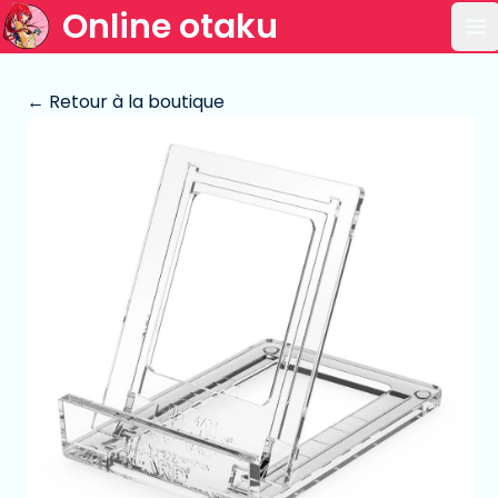
Online otaku
Ou
← Retour à la boutique