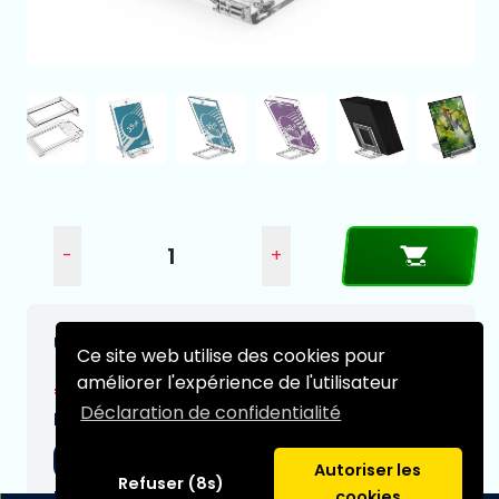
-
+
Ultimate Guard Slider Stands (5 pièces)
Ce site web utilise des cookies pour
améliorer l'expérience de l'utilisateur
€2,95
Déclaration de confidentialité
Date de livraison prévue:
05-09-2026
Autoriser les
Refuser (8s)
Type:
cookies