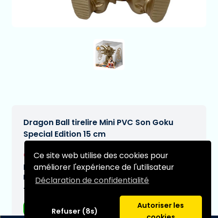
Dragon Ball tirelire Mini PVC Son Goku
Special Edition 15 cm
€27,99
Ce site web utilise des cookies pour
[Sous réserve de modifications]
améliorer l'expérience de l'utilisateur
Date de livraison prévue:
N/A
Déclaration de confidentialité
Type:
Autoriser les
Figurines d'anime
Refuser (8s)
cookies