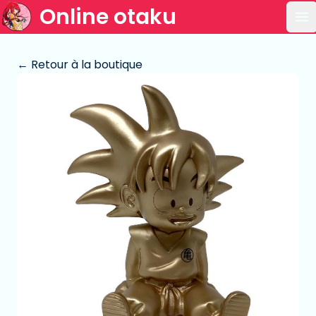
Online otaku
Ou
← Retour à la boutique