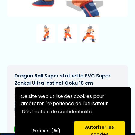
Dragon Ball Super statuette PVC Super
Zenkai Ultra Instinct Goku 18 cm
€32,95
Ce site web utilise des cookies pour
[Sous réserve de modifications]
améliorer l'expérience de l'utilisateur
Date de livraison prévue:
N/A
Déclaration de confidentialité
Type:
Autoriser les
Figurines d'anime
Refuser (9s)
cookies