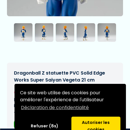
Dragonball Z statuette PVC Solid Edge
Works Super Saiyan Vegeta 21 cm
€35,95
Ce site web utilise des cookies pour
[Sous réserve de modifications]
améliorer l'expérience de l'utilisateur
Date de livraison prévue:
N/A
Déclaration de confidentialité
Type:
Autoriser les
Figurines d'anime
Refuser (8s)
cookies