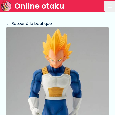
Online otaku
Ou
← Retour à la boutique