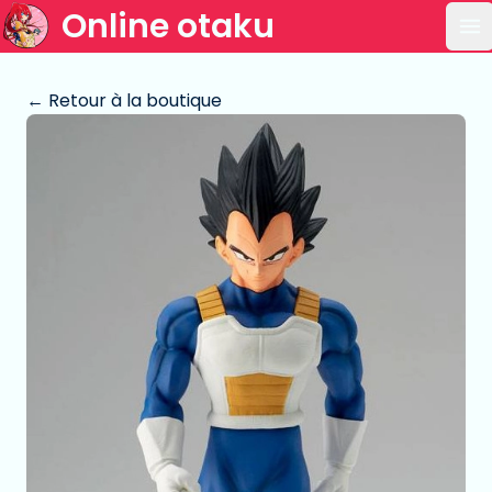
Online otaku
Ou
← Retour à la boutique