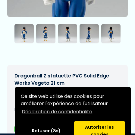
Dragonball Z statuette PVC Solid Edge
Works Vegeta 21 cm
€35,95
Ce site web utilise des cookies pour
[Sous réserve de modifications]
améliorer l'expérience de l'utilisateur
Date de livraison prévue:
N/A
Déclaration de confidentialité
Type:
Autoriser les
Figurines d'anime
Refuser (8s)
cookies