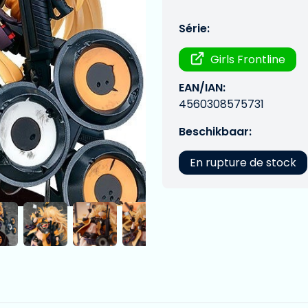
Série:
Girls Frontline
EAN/IAN:
4560308575731
Beschikbaar:
En rupture de stock