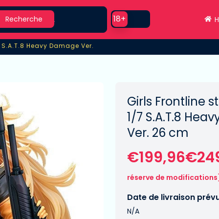
earch
Use setting
18+
Recherche
H
7 S.A.T.8 Heavy Damage Ver.
7 S.A.T.8 Heavy Damage Ver.
Girls Frontline 
1/7 S.A.T.8 He
Ver. 26 cm
€199,96€24
réserve de modifications
Date de livraison prév
N/A