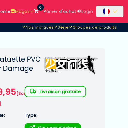
0
ome
Magasin
Panier d'achat
Login
Nos marques
Série
Groupes de produits
statuette PVC
avy Damage
9,95
Livraison gratuite
[Sous
]
ue:
Type: