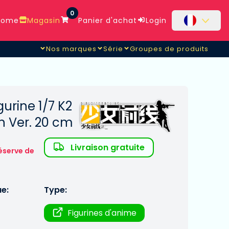
0
ome
Magasin
Panier d'achat
Login
Nos marques
Série
Groupes de produits
igurine 1/7 K2
n Ver. 20 cm
Livraison gratuite
éserve de
ue:
Type:
Figurines d'anime