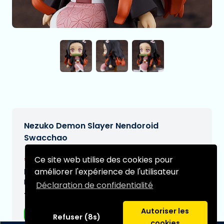
Nezuko Demon Slayer Nendoroid
Swacchao
€39,95
Ce site web utilise des cookies pour
[Sous réserve de modifications]
améliorer l'expérience de l'utilisateur
Date de livraison prévue:
N/A
Déclaration de confidentialité
Type:
Autoriser les
Figurines d'anime
Refuser (8s)
cookies