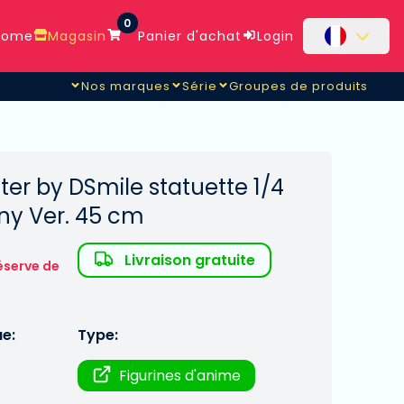
0
ome
Magasin
Panier d'achat
Login
Nos marques
Série
Groupes de produits
ter by DSmile statuette 1/4
ny Ver. 45 cm
Livraison gratuite
éserve de
ue:
Type:
Figurines d'anime