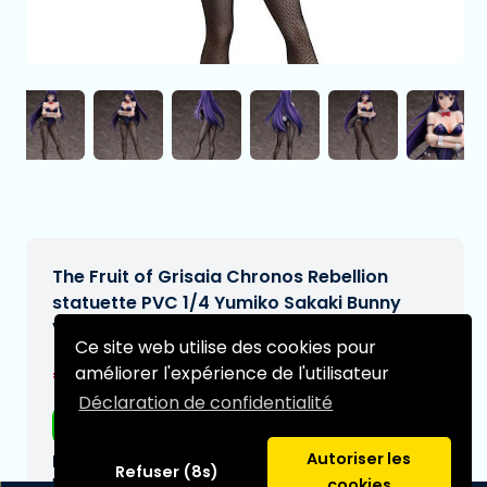
The Fruit of Grisaia Chronos Rebellion
statuette PVC 1/4 Yumiko Sakaki Bunny
Ver. 46 cm
Ce site web utilise des cookies pour
€327,99
améliorer l'expérience de l'utilisateur
[Sous réserve de modifications]
Déclaration de confidentialité
Livraison gratuite
Autoriser les
Date de livraison prévue:
Refuser (8s)
N/A
cookies