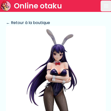
Online otaku
Ou
← Retour à la boutique