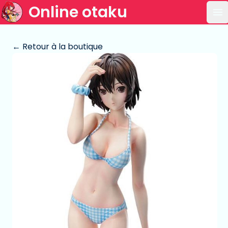
Online otaku
Ou
← Retour à la boutique