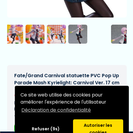
Fate/Grand Carnival statuette PVC Pop Up
Parade Mash Kyrielight: Carnival Ver. 17 cm
€43,95
Ce site web utilise des cookies pour
[Sous réserve de modifications]
améliorer l'expérience de l'utilisateur
Date de livraison prévue:
N/A
Déclaration de confidentialité
Type:
Autoriser les
Figurines d'anime
Refuser (9s)
cookies