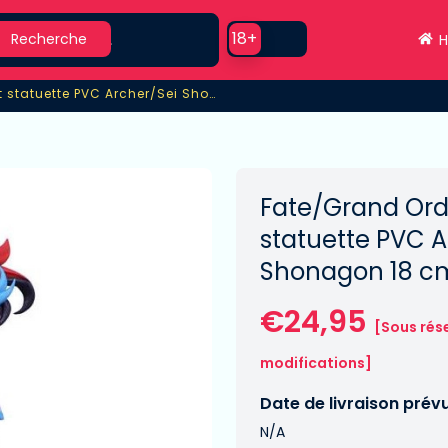
earch
Use setting
18+
Recherche
H
/Grand Order SSS Servant statuette PVC Archer/Sei Shonagon
 statuette PVC Archer/Sei Shonagon
Fate/Grand Ord
statuette PVC A
Shonagon 18 c
€24,95
[Sous rés
modifications]
Date de livraison prév
N/A