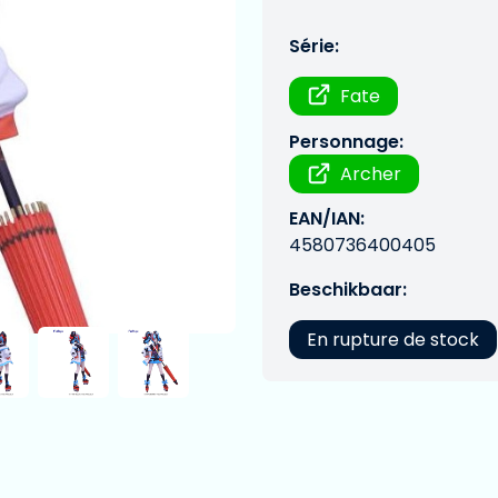
Série:
Fate
Personnage:
Archer
EAN/IAN:
4580736400405
Beschikbaar:
En rupture de stock