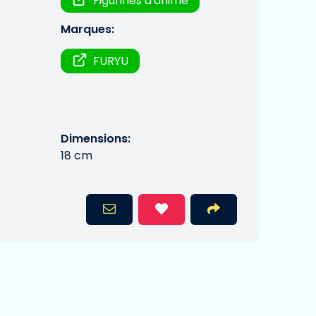
Figurines d'anime
Marques:
FURYU
Dimensions:
18 cm