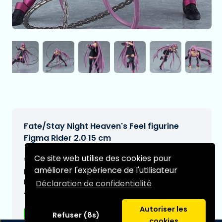
Fate/Stay Night Heaven's Feel figurine
Figma Rider 2.0 15 cm
€97,95
Ce site web utilise des cookies pour
[Sous réserve de modifications]
améliorer l'expérience de l'utilisateur
Date de livraison prévue:
N/A
Déclaration de confidentialité
Type:
Autoriser les
Figurines d'anime
Refuser (8s)
cookies