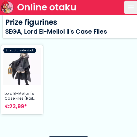
Online otaku
Ou
Prize figurines
SEGA, Lord El-Melloi II's Case Files
En rupture de stock
Lord El-Melloi II's
Case Files (Rail
Zeppelin) Grace
€23,99*
note statuette PVC
SPM Gray 21 cm