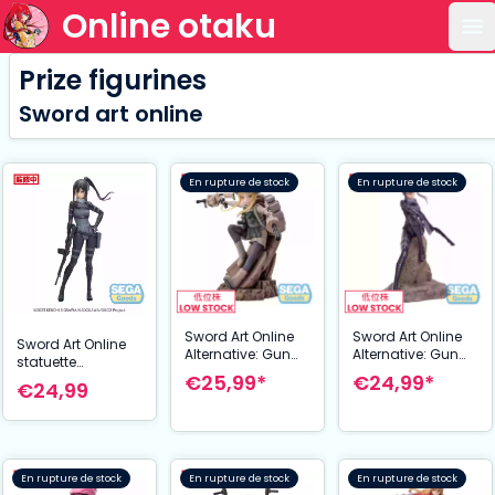
Online otaku
Ou
Prize figurines
Sword art online
En rupture de stock
En rupture de stock
Sword Art Online
Sword Art Online
Sword Art Online
Alternative: Gun
Alternative: Gun
statuette
Gale Online II
Gale Online II
€24,99*
€25,99*
Luminasta PVC
€24,99
statuette
statuette
Pitohui 21 cm
Luminasta PVC
Luminasta PVC
Pitohui 20 cm
Fukaziroh 17 cm
En rupture de stock
En rupture de stock
En rupture de stock