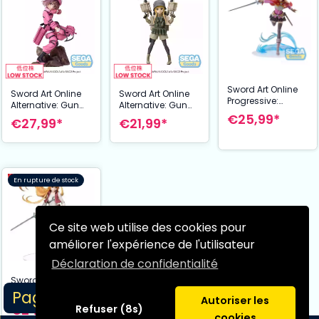
Sword Art Online
Sword Art Online
Sword Art Online
Progressive:
Alternative: Gun
Alternative: Gun
Scherzo of Deep
€25,99*
Gale Online II
Gale Online
€27,99*
€21,99*
Night statuette
statuette
statuette
Luminasta PVC
Luminasta PVC
Luminasta PVC
Figurizm Asuna 21
LLENN 17 cm
Fukaziroh 19 cm
cm
En rupture de stock
Ce site web utilise des cookies pour
améliorer l'expérience de l'utilisateur
Déclaration de confidentialité
Sword Art Online
the Movie -
Page 1/1
Autoriser les
Progressive- Aria
€24,90*
Refuser (8s)
of a Starless Night
cookies