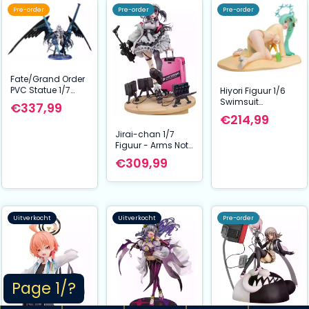
Pre-order
Pre-order
Pre-order
Fate/Grand Order
PVC Statue 1/7
Hiyori Figuur 1/6
Lancer/Mélusine
Swimsuit
€337,99
23 cm
Memorial Lobby
€214,99
Ver. Blue Archive
Jirai-chan 1/7
26 cm Phat
Figuur - Arms Note
Company
Series (Illustratie
€309,99
door Ryosuke
Fukai) (30 cm) |
PVC Beeld
Uitverkocht
Uitverkocht
Pre-order
Page 1/?