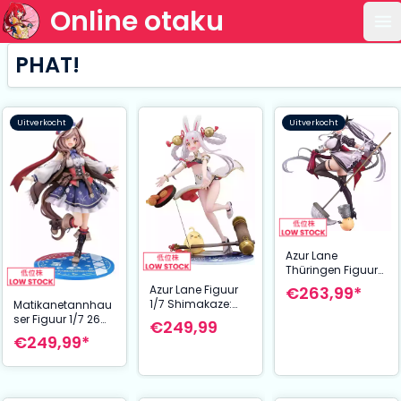
Online otaku
Op
PHAT!
Uitverkocht
Uitverkocht
Azur Lane
Thüringen Figuur
1/7 Tidying in the
Azur Lane Figuur
€263,99*
Moonlight 27 cm
1/7 Shimakaze:
Matikanetannhau
Clumsy Moon
ser Figuur 1/7 26
€249,99
Rabbit 25 cm
cm Uma Musume
€249,99*
Pretty Derby