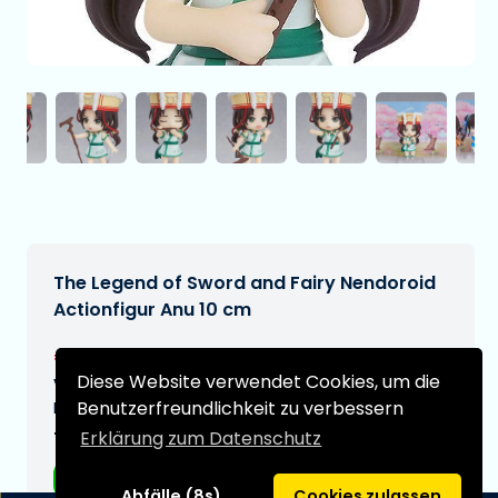
The Legend of Sword and Fairy Nendoroid
Actionfigur Anu 10 cm
€84,97
[Änderungen vorbehalten]
Diese Website verwendet Cookies, um die
Voraussichtliches Lieferdatum:
Benutzerfreundlichkeit zu verbessern
N/A
Erklärung zum Datenschutz
Typ:
Anime-Figuren
Abfälle (8s)
Cookies zulassen