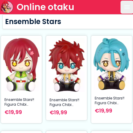
Online otaku
Ab
Ensemble Stars
Ensemble Stars!!
Ensemble Stars!!
Ensemble Stars!!
Figura Chibi
Figura Chibi
Figura Chibi
Huggy Good
Huggy Good
€19,99
Huggy Good
€19,99
€19,99
Smile HiMERU 7 cm
Smile Natsume
Smile Rinne
Sakasaki 7 cm
Amagi 7 cm