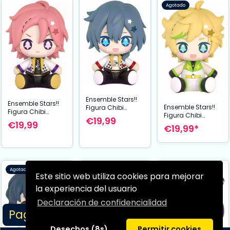
Agotado
Ensemble Stars!!
Ensemble Stars!!
Ensemble Stars!!
Figura Chibi
Figura Chibi
Figura Chibi
Huggy Good
€19,99
Huggy Good
€19,99
Huggy Good
Smile Niki Shiina 7
€19,99*
Smile Kohaku
Smile Sora
cm
Oukawa 7 cm
Harukawai 7 cm
Agotado
Agotado
Agotado
Este sitio web utiliza cookies para mejorar
la experiencia del usuario
Declaración de confidencialidad
Page 1/1
Desechos (8s)
Permitir cookies