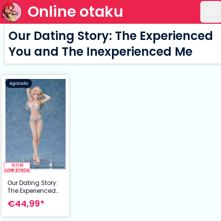
Online otaku
Ab
Our Dating Story: The Experienced
You and The Inexperienced Me
Agotado
Our Dating Story:
The Experienced
You and The
€44,99*
Inexperienced Me
Estatua PVC 1/7