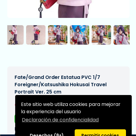
Fate/Grand Order Estatua PVC 1/7
Foreigner/Katsushika Hokusai Travel
Portrait Ver. 25 cm
€182,95
Este sitio web utiliza cookies para mejorar
[Sujeto a cambios]
la experiencia del usuario
Envío gratis
Declaración de confidencialidad
Fecha de entrega prevista:
N/A
Desechos (8s)
Permitir cookies