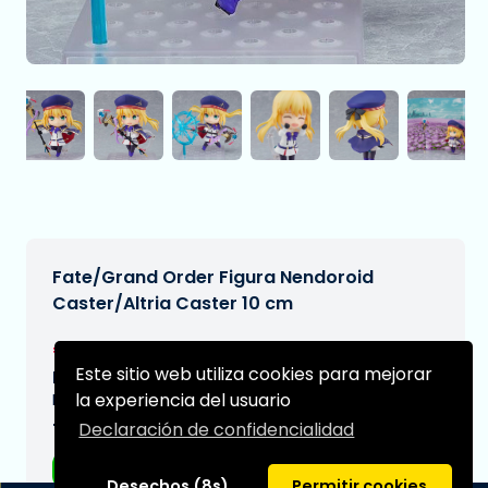
Fate/Grand Order Figura Nendoroid
Caster/Altria Caster 10 cm
€59,95
[Sujeto a cambios]
Este sitio web utiliza cookies para mejorar
Fecha de entrega prevista:
la experiencia del usuario
N/A
Declaración de confidencialidad
Tipo:
Figuras de anime
Desechos (8s)
Permitir cookies