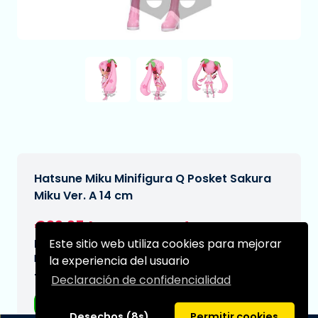
Hatsune Miku Minifigura Q Posket Sakura
Miku Ver. A 14 cm
€29,95
[Sujeto a cambios]
Este sitio web utiliza cookies para mejorar
Fecha de entrega prevista:
N/A
la experiencia del usuario
Tipo:
Declaración de confidencialidad
Figuras de anime
Desechos (8s)
Permitir cookies