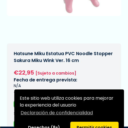
Hatsune Miku Estatua PVC Noodle Stopper
Sakura Miku Wink Ver. 16 cm
€22,95
[Sujeto a cambios]
Fecha de entrega prevista:
N/A
Tipo:
Este sitio web utiliza cookies para mejorar
Figuras de anime
la experiencia del usuario
Declaración de confidencialidad
Serie:
Hatsune Miku
Desechos (8s)
Permitir cookies