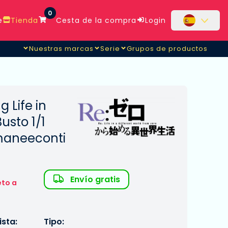
0
e
Tienda
Cesta de la compra
Login
Nuestras marcas
Serie
Grupos de productos
g Life in
usto 1/1
maneeconti
Envío gratis
eto a
sta:
Tipo: