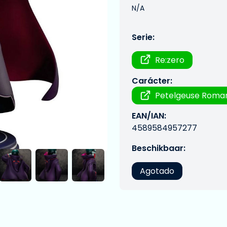
N/A
Serie:
Re:zero
Carácter:
Petelgeuse Roma
EAN/IAN:
4589584957277
Beschikbaar:
Agotado