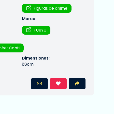
Figuras de anime
Marca:
FURYU
née-Conti
Dimensiones:
88cm