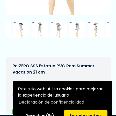
Re:ZERO SSS Estatua PVC Rem Summer
Vacation 21 cm
€25,95
[Sujeto a cambios]
Este sitio web utiliza cookies para mejorar
Fecha de entrega prevista:
la experiencia del usuario
N/A
Declaración de confidencialidad
Tipo:
Figuras de anime
Desechos (9s)
Permitir cookies