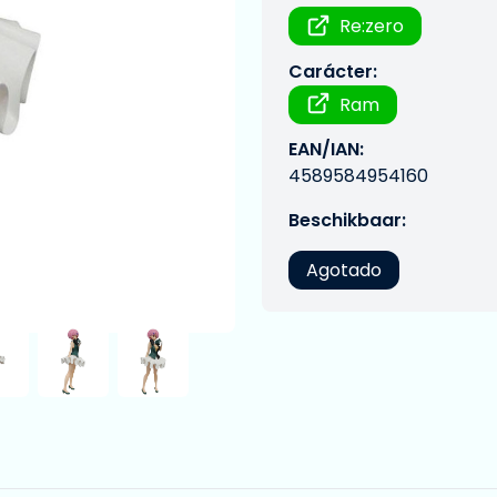
Re:zero
Carácter:
Ram
EAN/IAN:
4589584954160
Beschikbaar:
Agotado