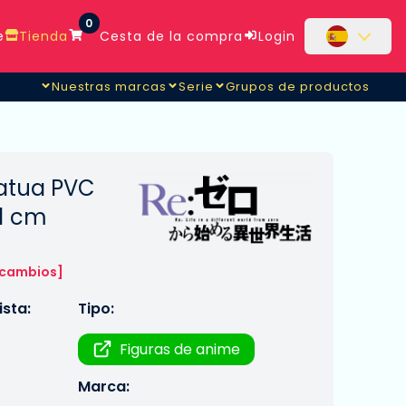
0
e
Tienda
Cesta de la compra
Login
Nuestras marcas
Serie
Grupos de productos
tatua PVC
21 cm
 cambios]
sta:
Tipo:
Figuras de anime
Marca: