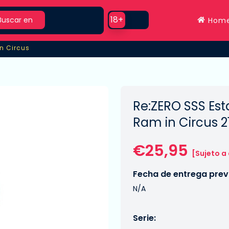
rch
Use setting
18+
Buscar en
Hom
n Circus
n Circus
Re:ZERO SSS Es
Ram in Circus 
€25,95
[Sujeto a
Fecha de entrega previ
N/A
Serie: