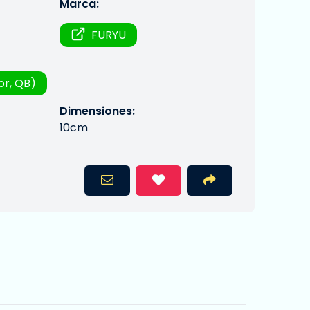
Marca:
FURYU
or, QB)
Dimensiones:
10cm