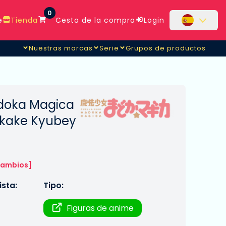
0
e
Tienda
Cesta de la compra
Login
Nuestras marcas
Serie
Grupos de productos
doka Magica
kkake Kyubey
cambios]
sta:
Tipo:
Figuras de anime