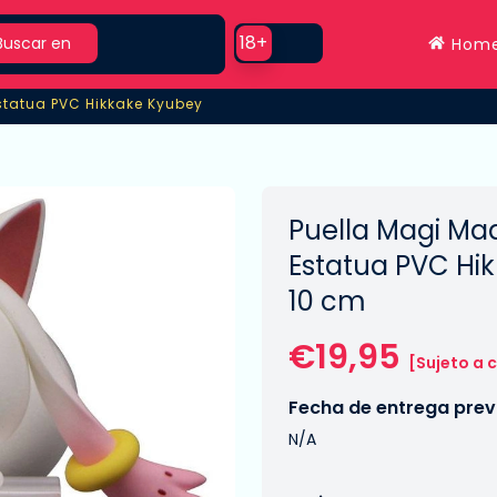
rch
Use setting
18+
Buscar en
Hom
statua PVC Hikkake Kyubey
statua PVC Hikkake Kyubey
Puella Magi Ma
Estatua PVC Hi
10 cm
€19,95
[Sujeto a 
Fecha de entrega previ
N/A