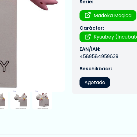
Serie:
Madoka Magica
Carácter:
Kyuubey (Incubat
EAN/IAN:
4589584959639
Beschikbaar:
Agotado