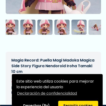
Magia Record: Puella Magi Madoka Magica
Side Story Figura Nendoroid Iroha Tamaki
10 cm
€64,90
Este sitio web utiliza cookies para mejorar
[Sujeto a cambios]
la experiencia del usuario
Fecha de entrega prevista:
N/A
Declaración de confidencialidad
Tipo:
Desechos (8s)
Permitir cookies