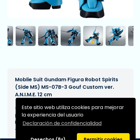
Moblie Suit Gundam Figura Robot Spirits
(Side MS) MS-07B-3 Gouf Custom ver.
A.N.I.M.E. 12 cm
€76,99
Este sitio web utiliza cookies para mejorar
[Sujeto a cambios]
la experiencia del usuario
Fecha de entrega prevista:
N/A
Declaración de confidencialidad
Tipo:
Desechos (8s)
Permitir cookies