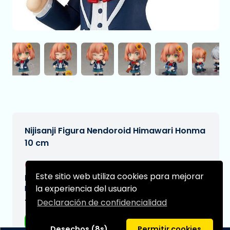
Nijisanji Figura Nendoroid Himawari Honma
10 cm
€63,95
[Sujeto a cambios]
Este sitio web utiliza cookies para mejorar
Fecha de entrega prevista:
la experiencia del usuario
N/A
Declaración de confidencialidad
Tipo:
Figuras de anime
Desechos (8s)
Permitir cookies