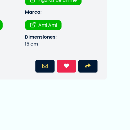
Figuras de anime
Marca:
Ami Ami
Dimensiones:
15 cm