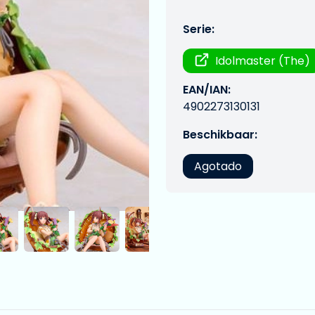
Serie:
Idolmaster (The)
EAN/IAN:
4902273130131
Beschikbaar:
Agotado