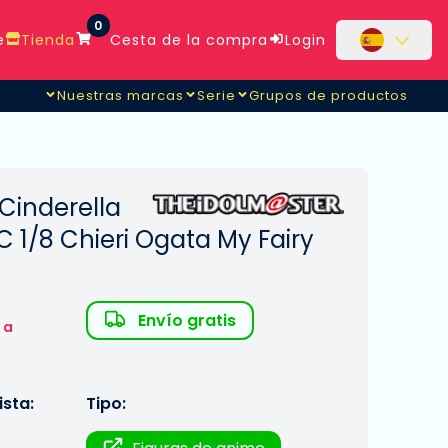
0
e
Tienda
Cesta de la compra
Login
Nuestras marcas
Serie
Grupos de productos
Ver.
Cinderella
C 1/8 Chieri Ogata My Fairy
Envío gratis
 a
sta:
Tipo: