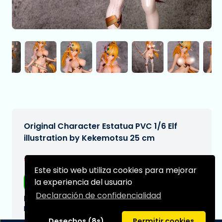
Original Character Estatua PVC 1/6 Elf
illustration by Kekemotsu 25 cm
€244,95
[Sujeto a cambios]
Este sitio web utiliza cookies para mejorar
Envío gratis
la experiencia del usuario
Declaración de confidencialidad
Fecha de entrega prevista:
N/A
Desechos (8s)
Permitir cookies