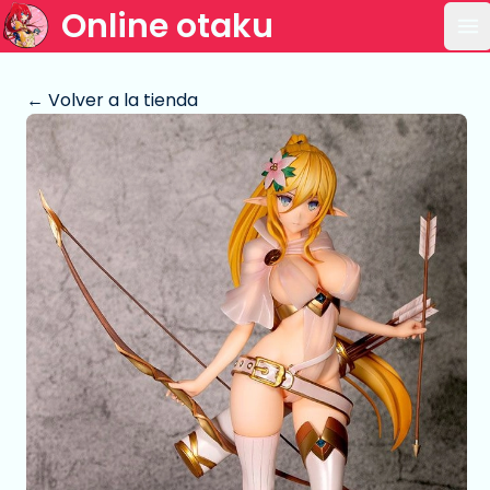
Online otaku
Ab
← Volver a la tienda