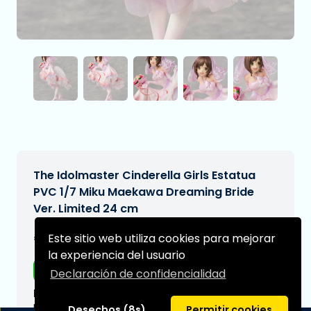
The Idolmaster Cinderella Girls Estatua
PVC 1/7 Miku Maekawa Dreaming Bride
Ver. Limited 24 cm
€254,97
Este sitio web utiliza cookies para mejorar
[Sujeto a cambios]
la experiencia del usuario
Envío gratis
Declaración de confidencialidad
Fecha de entrega prevista:
N/A
Desechos (8s)
Permitir cookies