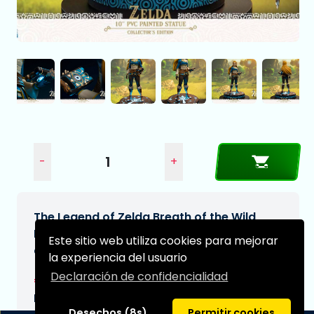
-
+
The Legend of Zelda Breath of the Wild
Estatua PVC Zelda Collector's Edition 25
Este sitio web utiliza cookies para mejorar
cm
la experiencia del usuario
Declaración de confidencialidad
€89,95
Fecha de entrega prevista:
Desechos (8s)
Permitir cookies