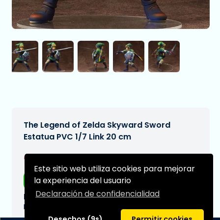
The Legend of Zelda Skyward Sword
Estatua PVC 1/7 Link 20 cm
€224,95
[Sujeto a cambios]
Este sitio web utiliza cookies para mejorar
Envío gratis
la experiencia del usuario
Declaración de confidencialidad
Fecha de entrega prevista:
N/A
Desechos (9s)
Permitir cookies