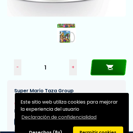
-
+
Super Mario Taza Group
Este sitio web utiliza cookies para mejorar
€10,95
la experiencia del usuario
Fecha de entrega prevista:
Declaración de confidencialidad
04-09-2026
Tipo:
Desechos (8s)
Permitir cookies