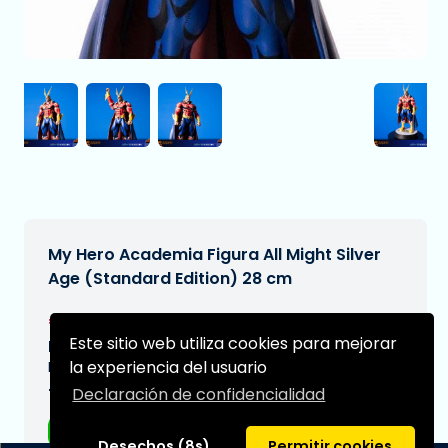
My Hero Academia Figura All Might Silver
Age (Standard Edition) 28 cm
€84,99
[Sujeto a cambios]
Este sitio web utiliza cookies para mejorar
Fecha de entrega prevista:
la experiencia del usuario
N/A
Declaración de confidencialidad
Tipo:
Figuras de anime
Desechos (8s)
Permitir cookies