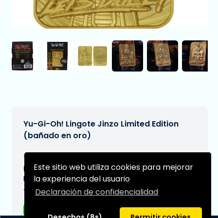
Yu-Gi-Oh! Lingote Jinzo Limited Edition
(bañado en oro)
€30,99
[Sujeto a cambios]
Este sitio web utiliza cookies para mejorar
Fecha de entrega prevista:
la experiencia del usuario
N/A
Declaración de confidencialidad
Tipo:
Accesorios
Desechos (8s)
Permitir cookies