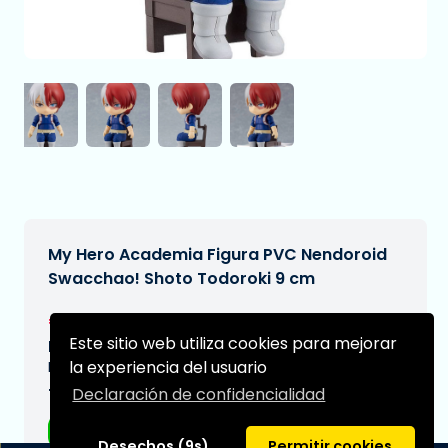
My Hero Academia Figura PVC Nendoroid
Swacchao! Shoto Todoroki 9 cm
€34,95
[Sujeto a cambios]
Este sitio web utiliza cookies para mejorar
Fecha de entrega prevista:
la experiencia del usuario
N/A
Declaración de confidencialidad
Tipo:
Figuras de anime
Desechos (9s)
Permitir cookies