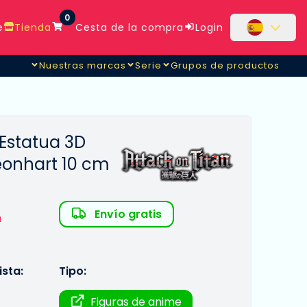
0
e
Tienda
Cesta de la compra
Login
Nuestras marcas
Serie
Grupos de productos
 Estatua 3D
eonhart 10 cm
Envío gratis
a
sta:
Tipo:
Figuras de anime