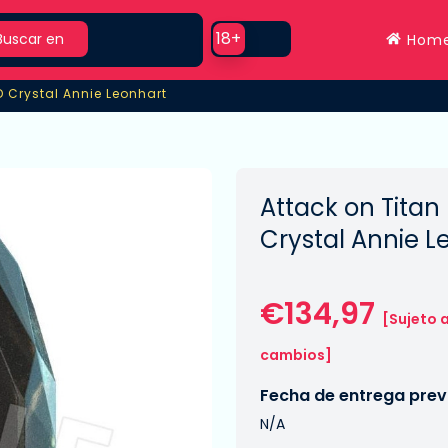
rch
Use setting
18+
Buscar en
Hom
D Crystal Annie Leonhart
 Crystal Annie Leonhart
Attack on Titan
Crystal Annie L
€134,97
[Sujeto 
cambios]
Fecha de entrega previ
N/A