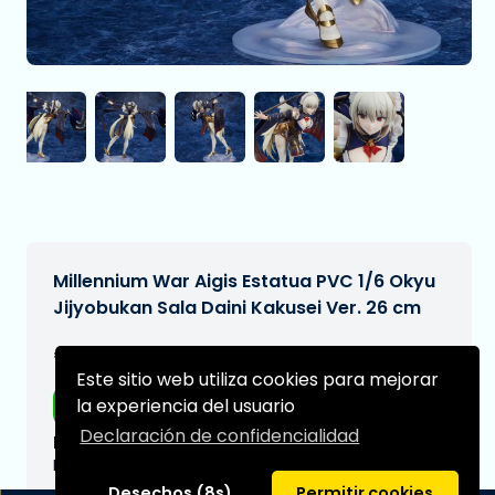
Millennium War Aigis Estatua PVC 1/6 Okyu
Jijyobukan Sala Daini Kakusei Ver. 26 cm
€404,97
[Sujeto a cambios]
Este sitio web utiliza cookies para mejorar
la experiencia del usuario
Envío gratis
Declaración de confidencialidad
Fecha de entrega prevista:
N/A
Desechos (8s)
Permitir cookies