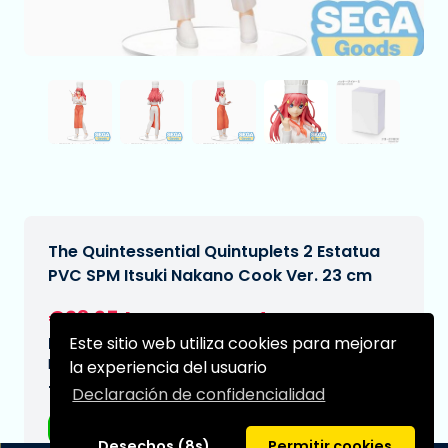
The Quintessential Quintuplets 2 Estatua
PVC SPM Itsuki Nakano Cook Ver. 23 cm
€23,95
[Sujeto a cambios]
Este sitio web utiliza cookies para mejorar
Fecha de entrega prevista:
N/A
la experiencia del usuario
Tipo:
Declaración de confidencialidad
Figuras de anime
Desechos (8s)
Permitir cookies