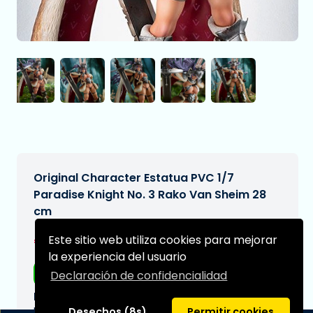
Original Character Estatua PVC 1/7
Paradise Knight No. 3 Rako Van Sheim 28
cm
€344,97
Este sitio web utiliza cookies para mejorar
[Sujeto a cambios]
la experiencia del usuario
Envío gratis
Declaración de confidencialidad
Fecha de entrega prevista:
N/A
Desechos (8s)
Permitir cookies