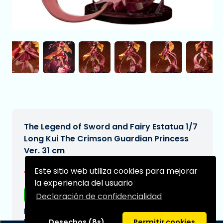
The Legend of Sword and Fairy Estatua 1/7
Long Kui The Crimson Guardian Princess
Ver. 31 cm
€234,95
Este sitio web utiliza cookies para mejorar
[Sujeto a cambios]
la experiencia del usuario
Envío gratis
Declaración de confidencialidad
Fecha de entrega prevista:
N/A
Desechos (8s)
Permitir cookies