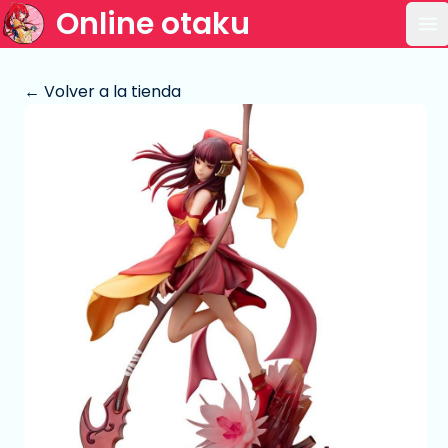
Online otaku
Ab
← Volver a la tienda