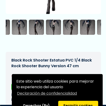
Black Rock Shooter Estatua PVC 1/4 Black
Rock Shooter Bunny Version 47 cm
€355,98€444,97
[Sujeto a cambios]
Este sitio web utiliza cookies para mejorar
la experiencia del usuario
Envío gratis
Declaración de confidencialidad
Fecha de entrega prevista:
N/A
Desechos (8s)
Permitir cookies