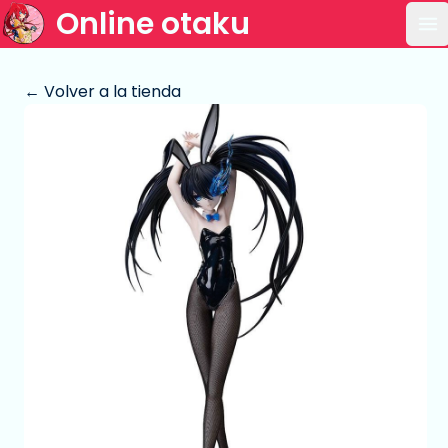
Online otaku
Ab
← Volver a la tienda