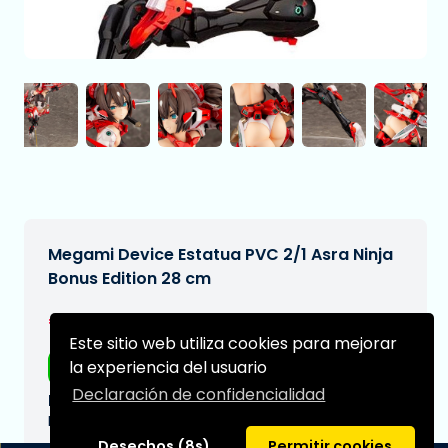
Megami Device Estatua PVC 2/1 Asra Ninja
Bonus Edition 28 cm
€309,97
[Sujeto a cambios]
Este sitio web utiliza cookies para mejorar
Envío gratis
la experiencia del usuario
Declaración de confidencialidad
Fecha de entrega prevista:
N/A
Desechos (8s)
Permitir cookies