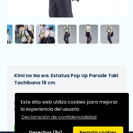
Kimi no Na wa. Estatua Pop Up Parade Taki
Tachibana 18 cm
€42,95
[Sujeto a cambios]
Este sitio web utiliza cookies para mejorar
Fecha de entrega prevista:
la experiencia del usuario
N/A
Declaración de confidencialidad
Tipo:
Figuras de anime
Desechos (8s)
Permitir cookies