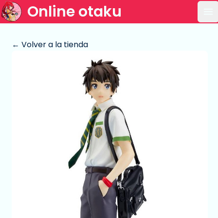
Online otaku
Ab
← Volver a la tienda